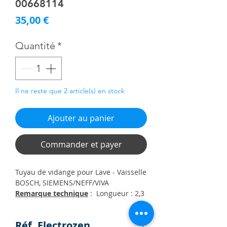
00668114
Prix
35,00 €
Quantité
*
Il ne reste que 2 article(s) en stock
Ajouter au panier
Commander et payer
Tuyau de vidange pour Lave - Vaisselle
BOSCH, SIEMENS/NEFF/VIVA
Remarque technique
: Longueur : 2,3
mètre
00668114
Réf. Electrozen