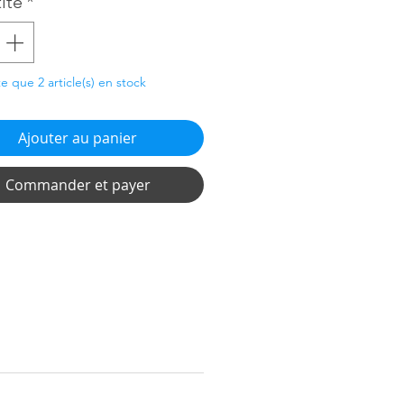
ité
*
te que 2 article(s) en stock
Ajouter au panier
Commander et payer