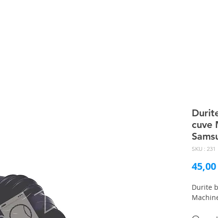
Durit
cuve 
Sams
SKU : 231
45,00
Durite 
Machine