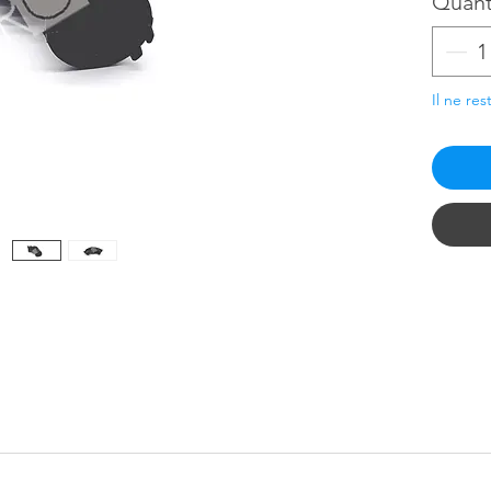
Quant
Il ne res