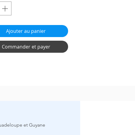
ire confirmer un diagnostic
ître les prix des pièces
chées susceptible d'être en panne
r un devis approximatif
 l'avis d'un expert
Ajouter au panier
ir comment démonter votre
reil
aître les premières
Commander et payer
pulations et
ications à effectuer suite à une
ne
r un accompagnement afin de
ver la panne
TANT
e paiement :
 serez
contacté dans les 24h
 dimanche et jours fériés)
pour
irmer le RDV Visio
avec un de nos
iciens.
Guadeloupe et Guyane
 recevrez sur votre messager
ie
iez le cas échéant vos courriers