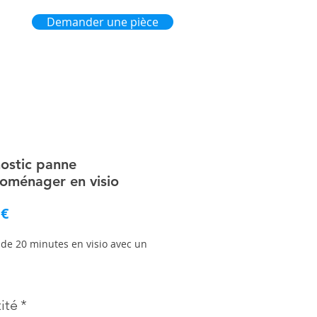
Demander une pièce
ostic panne
roménager en visio
Prix
 €
 de 20 minutes en visio avec un
r des réponses à vos questions
ité
conseillé
*