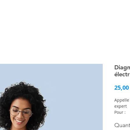
Diagn
élect
25,00
Appelle
expert
Pour :
Avoi
Quant
Être 