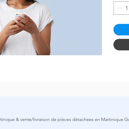
Se fa
Conna
déta
Avoi
Avoir
Savo
appa
Conn
mani
vérif
pan
Avoi
trou
IMPOR
Aprés l
Vous
(hors
conf
techn
nique & vente/livraison de pièces détachées en Martinique 
Vous
(
vérif