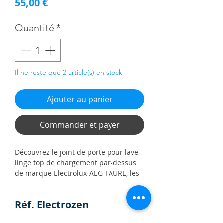
Prix
55,00 €
Quantité
*
Il ne reste que 2 article(s) en stock
Ajouter au panier
Commander et payer
Découvrez le joint de porte pour lave-
linge top de chargement par-dessus
de marque Electrolux-AEG-FAURE, les
références 4071425344 et 4071388005,
disponible sur ElectroZen. Fabriqué
Réf. Electrozen
pour assurer l'étanchéité de la porte
de votre lave-linge, ce joint de porte