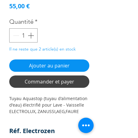
Prix
55,00 €
Quantité
*
Il ne reste que 2 article(s) en stock
Ajouter au panier
Commander et payer
Tuyau Aquastop (tuyau d'alimentation
d'eau) électrifié pour Lave - Vaisselle
ELECTROLUX, ZANUSSI,AEG,FAURE
(140180589016, 140180589099,
8072506044, 8072506176, 8072506218)
Réf. Electrozen